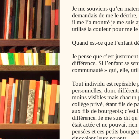
Je me souviens qu’en materne
demandais de me le décrire,
il me l’a montré je me suis a
utilisé la couleur pour me le 
Quand est-ce que l’enfant dé
Je pense que c’est justement l
différence. Si l’enfant se sen
communauté » qui, elle, utili
Tout individu est repérable p
personnelles, donc différente
moins visibles mais chacun p
collège privé, étant fils de p
aux fils de bourgeois; c’est l
différence. Je me suis dit qu’
était actée et ne pouvait rien
pensées et ces petits bourg
singeaient leurs parents.