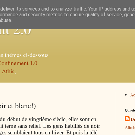
eliver its services and to analyze traffic. Your IP address and 
ormance and security metrics to ensure quality of service, gen
abuse.
t 2.0
les thémes ci-dessous
Confinement 1.0
,
Athis
,
Ac
r et blanc!)
Qui êt
 début de vingtième siècle, elles sont en
Du
it terne sans relief. Les gens habillés de noir
Affic
ges semblaient tous en hiver. Et puis la télé