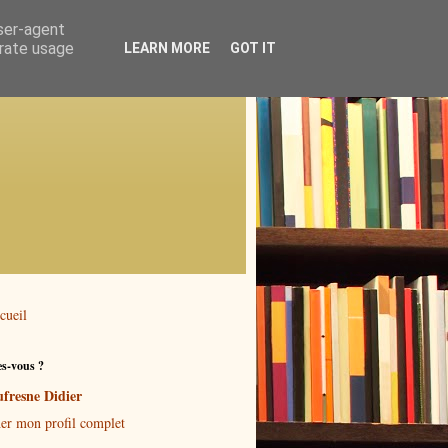
user-agent
erate usage
LEARN MORE
GOT IT
cueil
es-vous ?
fresne Didier
her mon profil complet