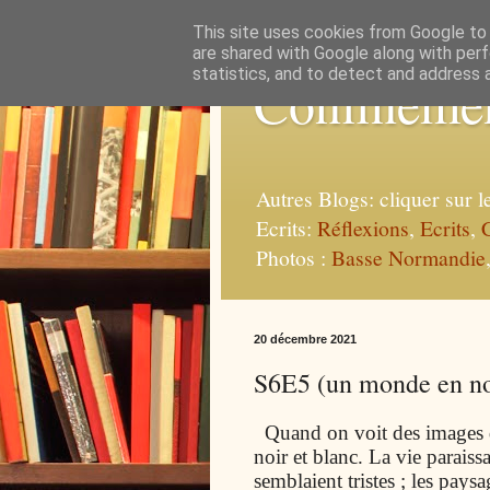
This site uses cookies from Google to d
are shared with Google along with perf
statistics, and to detect and address 
Confinemen
Autres Blogs: cliquer sur 
Ecrits:
Réflexions
,
Ecrits
,
Photos :
Basse Normandie
20 décembre 2021
S6E5 (un monde en noi
Quand on voit des images du
noir et blanc. La vie paraissa
semblaient tristes ; les paysa