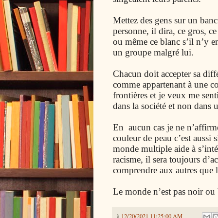
Mettez des gens sur un ban
personne, il dira, ce gros, ce
ou même ce blanc s’il n’y en
un groupe malgré lui.
Chacun doit accepter sa dif
comme appartenant à une c
frontières et je veux me sen
dans la société et non dans 
En aucun cas je ne n’affirm
couleur de peau c’est aussi s
monde multiple aide à s’intég
racisme, il sera toujours d’ac
comprendre aux autres que l
Le monde n’est pas noir ou bl
à
12/20/2021 11:25:00 AM