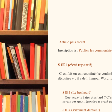
Article plus récent
Inscription à :
Publier les commentai
S1E1 (c'est reparti!)
C’est fait on est reconfiné (re-confin
déconfire » ; il a de l’humour Word. B
S4E4 (Le bonheur?)
Que veux-tu faire plus tard ? C’est
savais pas quoi répondre n’ayant pa
S1E7 (Vivement demain!)