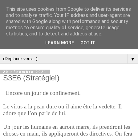
This site uses cookies from Google to deliver its services
Confinement 2.0
and to analyze traffic. Your IP address and user-agent are
shared with Google along with performance and security
metrics to ensure quality of service, generate usage
Autres Blogs: cliquer sur les thémes ci-dessous
statistics, and to detect and address abuse.
Ecrits:
Réflexions
,
Ecrits
,
Confinement 1.0
LEARN MORE
GOT IT
Photos :
Basse Normandie
,
Athis
,
▼
20 décembre 2021
S3E6 (Stratégie!)
Encore un jour de confinement.
Le virus a la peau dure ou il aime être la vedette. Il
adore que l’on parle de lui.
Un jour les humains en auront marre, ils prendront les
choses en main, ils appliqueront des directives. On fera